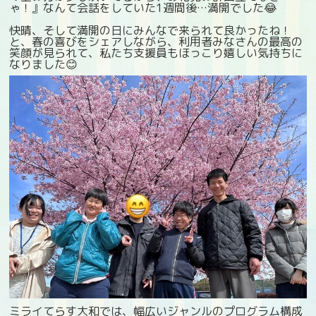
ゃ！』なんて会話をしていた1週間後…満開でした😂
快晴、そして満開の日にみんなで来られて良かったね！
と、春の喜びをシェアしながら、利用者みなさんの最高の
笑顔が見られて、私たち支援員もほっこり嬉しい気持ちに
なりました😊
ミライてらす大和では、幅広いジャンルのプログラム構成