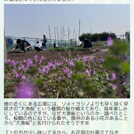
畑の近くにある広場には、ソメイヨシノよりも早く咲く早
咲きの“大漁桜”という種類の桜が植えてあり、毎年楽しみ
にしているのですが、なぜ大漁桜というのか…調べたとこ
ろ、桜鯛の色に似ている事や、旗弁のある小花があること
から“大漁桜”と名付けられたそうです🌸
『上の方が少し咲いてるから、お花見の計画立てなき