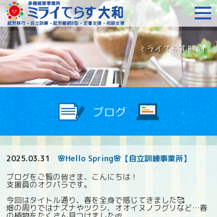
障がいをお持ちの方への就
2025.03.31
🌸Hello Spring🌸【自立訓練事業所】
ブログをご覧の皆さま、こんにちは！
支援員のオクパラです。
今回はタイトル通り、春を全身で感じてきました🥰
畑の周りではナズナやツクシ、オオイヌノフグリなど…春
の植物をたくさん見つけました🌱