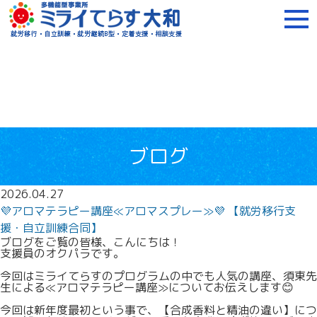
障がいをお持ちの方への就
ブログ
2026.04.27
💜アロマテラピー講座≪アロマスプレー≫💜 【就労移行支
援・自立訓練合同】
ブログをご覧の皆様、こんにちは！
支援員のオクパラです。
今回はミライてらすのプログラムの中でも人気の講座、須東先
生による≪アロマテラピー講座≫についてお伝えします😊
今回は新年度最初という事で、【合成香料と精油の違い】につ