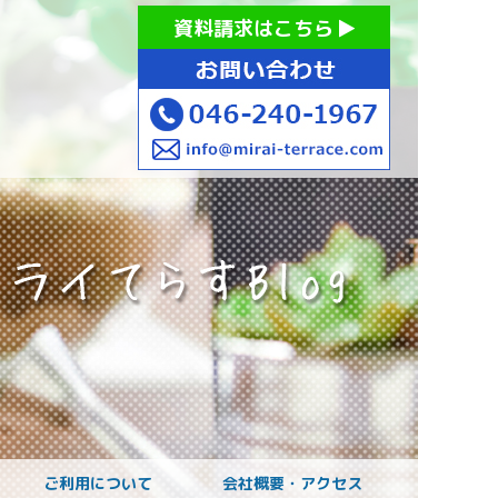
お持ちの方への就労支援 ミライてらす大和｜就労移行｜就労
資料請求はこちら
お子様のご発達に
ご利用について
会社概要・アクセス