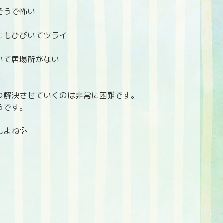
そうで怖い
にもひびいてツライ
いて居場所がない
つ解決させていくのは非常に困難です。
うです。
よね💦