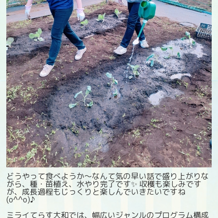
どうやって食べようか～なんて気の早い話で盛り上がりな
がら、種・苗植え、水やり完了です✨ 収穫も楽しみです
が、成長過程もじっくりと楽しんでいきたいですね
(o^^o)♪
ミライてらす大和では、幅広いジャンルのプログラム構成