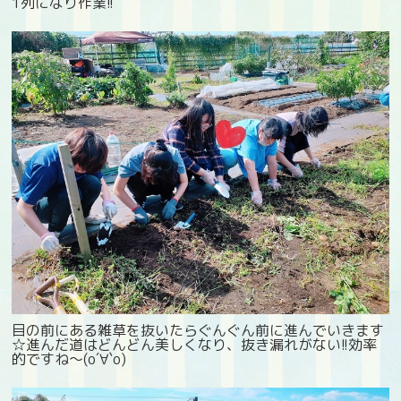
1列になり作業!!
目の前にある雑草を抜いたらぐんぐん前に進んでいきます
☆進んだ道はどんどん美しくなり、抜き漏れがない!!効率
的ですね～(о´∀`о)