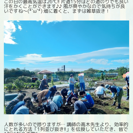
この日の最高気温は26℃!! 片道15分ほどの道のりでも良い
汗をかくことができます♪♪ 風が爽やかなので気持ちが良
いですね～(*´ω`*) 畑に着くと、まずは雑草抜き！
人数が多いので捗りますが… 講師の高木先生より、効率的
にとれる方法「1列並び抜き!!」を伝授していただき、皆で