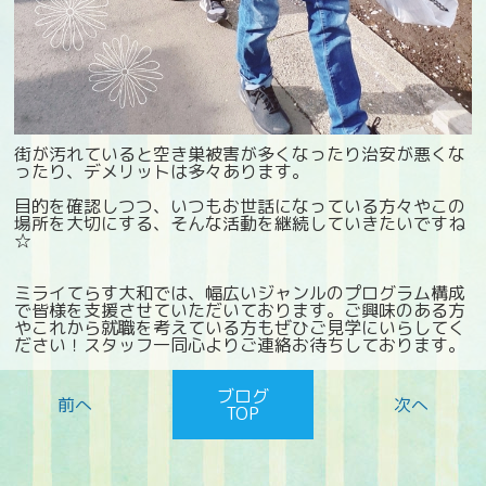
街が汚れていると空き巣被害が多くなったり治安が悪くな
ったり、デメリットは多々あります。
目的を確認しつつ、いつもお世話になっている方々やこの
場所を大切にする、そんな活動を継続していきたいですね
☆
ミライてらす大和では、幅広いジャンルのプログラム構成
で皆様を支援させていただいております。ご興味のある方
やこれから就職を考えている方もぜひご見学にいらしてく
ださい！スタッフ一同心よりご連絡お待ちしております。
ブログ
TOP