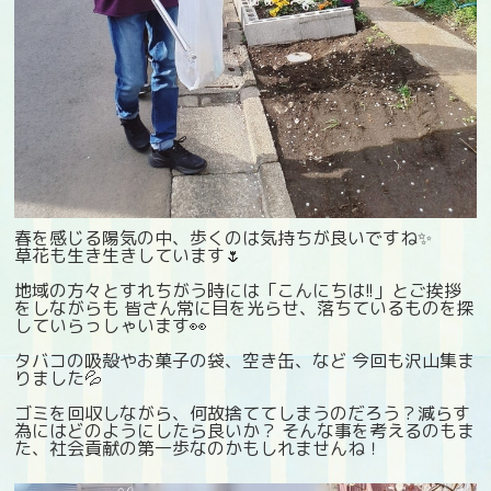
春を感じる陽気の中、歩くのは気持ちが良いですね✨
草花も生き生きしています🌷
地域の方々とすれちがう時には「こんにちは!!」とご挨拶
をしながらも 皆さん常に目を光らせ、落ちているものを探
していらっしゃいます👀
タバコの吸殻やお菓子の袋、空き缶、など 今回も沢山集ま
りました💦
ゴミを回収しながら、何故捨ててしまうのだろう？減らす
為にはどのようにしたら良いか？ そんな事を考えるのもま
た、社会貢献の第一歩なのかもしれませんね！