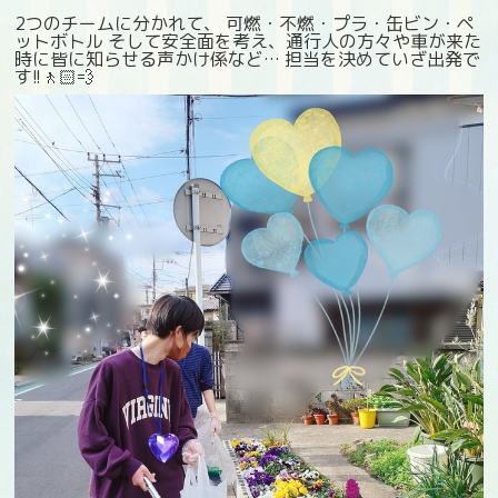
2つのチームに分かれて、 可燃・不燃・プラ・缶ビン・ペ
ットボトル そして安全面を考え、通行人の方々や車が来た
時に皆に知らせる声かけ係など… 担当を決めていざ出発で
す!!🚶🏻💨