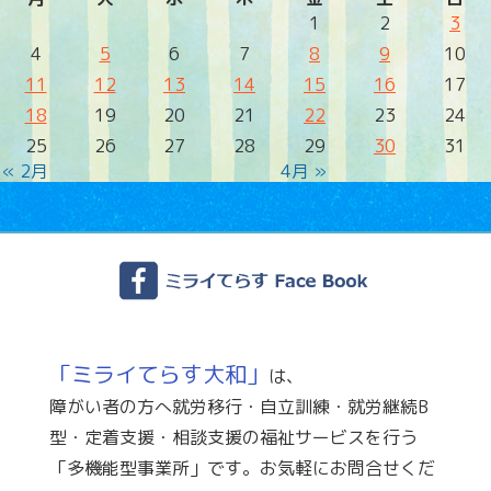
1
2
3
4
5
6
7
8
9
10
11
12
13
14
15
16
17
18
19
20
21
22
23
24
25
26
27
28
29
30
31
« 2月
4月 »
「ミライてらす大和」
は、
障がい者の方へ就労移行・自立訓練・就労継続B
型・定着支援・相談支援の福祉サービスを行う
「多機能型事業所」です。お気軽にお問合せくだ