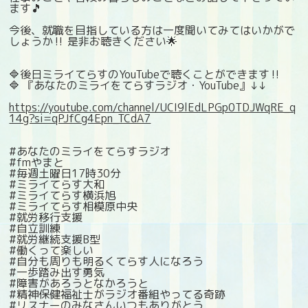
ます🎵
今後、就職を目指している方は一度聞いてみてはいかがで
しょうか‼️ 是非お聴きください🌟
🔷後日ミライてらすのYouTubeで聴くことができます‼
🔷 『あなたのミライをてらすラジオ・YouTube』↓↓
https://youtube.com/channel/UCI9lEdLPGp0TDJWqRE_q
14g?si=qPJfCg4Epn_TCdA7
#あなたのミライをてらすラジオ
#fmやまと
#毎週土曜日17時30分
#ミライてらす大和
#ミライてらす横浜旭
#ミライてらす相模原中央
#就労移行支援
#自立訓練
#就労継続支援B型
#働くって楽しい
#自分も周りも明るくてらす人になろう
#一歩踏み出す勇気
#障害があろうとなかろうと
#精神保健福祉士がラジオ番組やってる奇跡
#リスナーのみなさんいつもありがとう