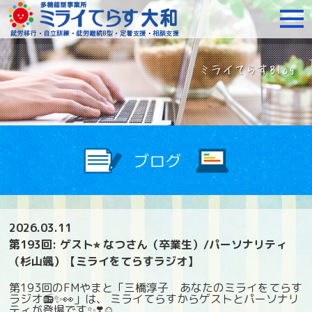
障がいをお持ちの方への就
2026.03.11
第193回: ゲスト⭐︎ なつさん（卒業生）/パーソナリティ
（杉山颯）【ミライをてらすラジオ】
第193回のFMやまと「三橋淳子 あなたのミライをてらす
ラジオ📻✨👀」は、 ミライてらすからゲストとパーソナリ
ティが登場です✨❣️☺️