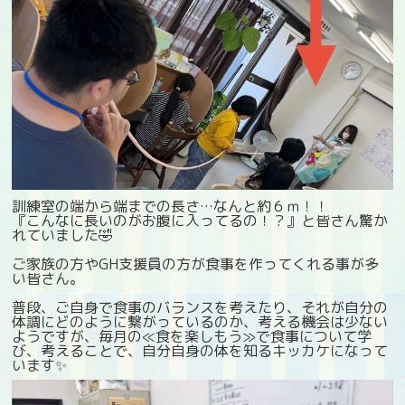
訓練室の端から端までの長さ…なんと約６ｍ！！
『こんなに長いのがお腹に入ってるの！？』と皆さん驚か
れていました🤣
ご家族の方やGH支援員の方が食事を作ってくれる事が多
い皆さん。
普段、ご自身で食事のバランスを考えたり、それが自分の
体調にどのように繋がっているのか、考える機会は少ない
ようですが、毎月の≪食を楽しもう≫で食事について学
び、考えることで、自分自身の体を知るキッカケになって
います✨