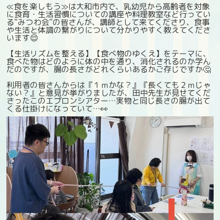
≪食を楽しもう≫は大和市内で、乳幼児から高齢者を対象
に食育・生活習慣についての講座や料理教室など行ってい
る“みつわ会”の皆さんが、講師として来てくださり、食事
や生活と体調の繋がりについて分かりやすく教えてくださ
います😌
【生活リズムを整える】【食べ物のゆくえ】をテーマに、
食べた物はどのように体の中を通り、消化されるのか学ん
だのですが、腸の長さがどれくらいあるかご存じですか🤔
利用者の皆さんからは『１ｍかな？』『長くても２ｍじゃ
ない？』と意見が挙がりましたが、田中先生が見せてくだ
さったこのエプロンシアター…実物と同じ長さの腸が出て
くる仕掛けになっていて…👀