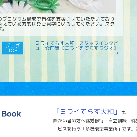
のプログラム構成で皆様を支援させていただいており
考えている方もぜひご見学にいらしてください。スタ
す。
ミライてらす大和・スタッフインタビ
ブログ
ュー☆前編【ミライをてらすラジオ】
TOP
「ミライてらす大和」
は、
障がい者の方へ就労移行・自立訓練・就
ービスを行う「多機能型事業所」です。