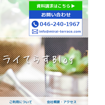
お持ちの方への就労支援 ミライてらす大和｜就労移行｜就労
資料請求はこちら
お子様のご発達に
ご利用について
会社概要・アクセス