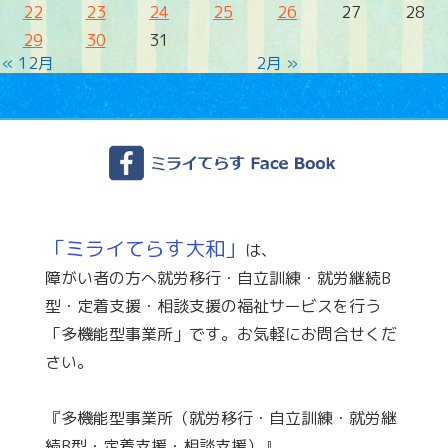
22
23
24
25
26
27
28
29
30
31
« 12月
2月 »
「ミライてらす大和」
は、
障がい者の方へ就労移行・自立訓練・就労継続B
型・定着支援・相談支援の福祉サービスを行う
「多機能型事業所」です。お気軽にお問合せくだ
さい。
『多機能型事業所（就労移行・自立訓練・就労継
続B型・定着支援・相談支援）』