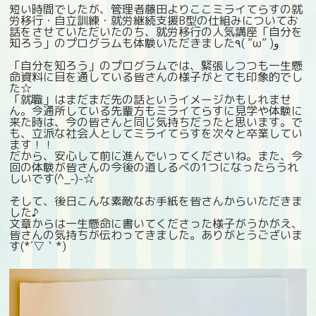
短い時間でしたが、管理者藤田よりここミライてらすの就
労移行・自立訓練・就労継続支援B型の仕組みについてお
話をさせていただいたのち、就労移行の人気講座「自分を
知ろう」のプログラムも体験いただきました٩( ”ω” )و
「自分を知ろう」のプログラムでは、緊張しつつも一生懸
命資料に目を通している皆さんの様子がとても印象的でし
た☆
「就職」はまだまだ先の話というイメージかもしれませ
ん。今通所している先輩方もミライてらすに見学や体験に
来た時は、今の皆さんと同じ気持ちだったと思います。で
も、立派な社会人としてミライてらすを次々と卒業してい
ます！！
だから、安心して前に進んでいってくださいね。また、今
回の体験が皆さんの今後の道しるべの1つになったらうれ
しいです(^_-)-☆
そして、後日こんな素敵なお手紙を皆さんからいただきま
した♪
文章からは一生懸命に書いてくださった様子がうかがえ、
皆さんの気持ちが伝わってきました。ありがとうございま
す(*´▽｀*)