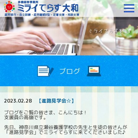
障がいをお持ちの方への就
2023.02.28
【進路見学会☆】
ブログをご覧の皆さま、こんにちは！
支援員の高嶺です。
先日、神奈川県立瀬谷養護学校の先生と生徒の皆さんが
「進路見学会」でミライてらすに来てくださいました♪