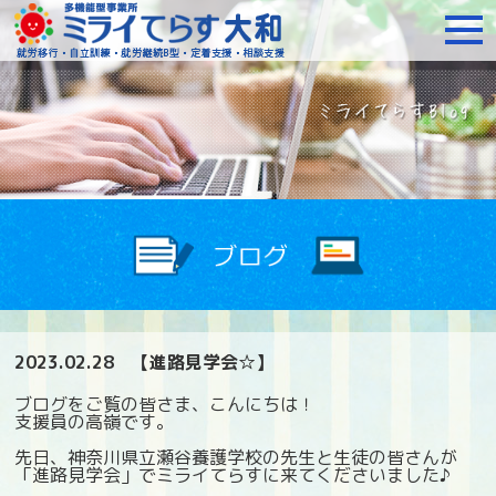
障がいをお持ちの方への就
2023.02.28
【進路見学会☆】
ブログをご覧の皆さま、こんにちは！
支援員の高嶺です。
先日、神奈川県立瀬谷養護学校の先生と生徒の皆さんが
「進路見学会」でミライてらすに来てくださいました♪