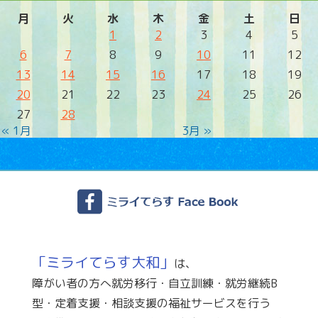
月
火
水
木
金
土
日
1
2
3
4
5
6
7
8
9
10
11
12
13
14
15
16
17
18
19
20
21
22
23
24
25
26
27
28
« 1月
3月 »
「ミライてらす大和」
は、
障がい者の方へ就労移行・自立訓練・就労継続B
型・定着支援・相談支援の福祉サービスを行う