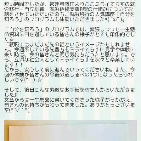
短い時間でしたが、管理者藤田よりここミライてらすの就
労移行・自立訓練・就労継続支援B型の仕組みについてお
話をさせていただいたのち、就労移行の人気講座「自分を
知ろう」のプログラムも体験いただきました٩( ”ω” )و
「自分を知ろう」のプログラムでは、緊張しつつも一生懸
命資料に目を通している皆さんの様子がとても印象的でし
た☆
「就職」はまだまだ先の話というイメージかもしれませ
ん。今通所している先輩方もミライてらすに見学や体験に
来た時は、今の皆さんと同じ気持ちだったと思います。で
も、立派な社会人としてミライてらすを次々と卒業してい
ます！！
だから、安心して前に進んでいってくださいね。また、今
回の体験が皆さんの今後の道しるべの1つになったらうれ
しいです(^_-)-☆
そして、後日こんな素敵なお手紙を皆さんからいただきま
した♪
文章からは一生懸命に書いてくださった様子がうかがえ、
皆さんの気持ちが伝わってきました。ありがとうございま
す(*´▽｀*)