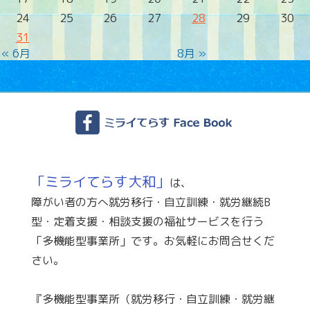
24
25
26
27
28
29
30
31
« 6月
8月 »
「ミライてらす大和」
は、
障がい者の方へ就労移行・自立訓練・就労継続B
型・定着支援・相談支援の福祉サービスを行う
「多機能型事業所」です。お気軽にお問合せくだ
さい。
『多機能型事業所（就労移行・自立訓練・就労継