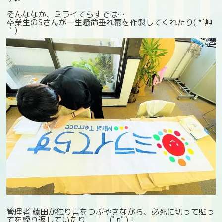
そんななか、ミライてらすでは…
卒業生のSさんが一生懸命垂れ幕を作製してくれたり( *´艸
｀)
管理者 藤田が独り言をつぶやきながら、必死に切って貼っ
てを繰り返していたり (ﾟдﾟ)！