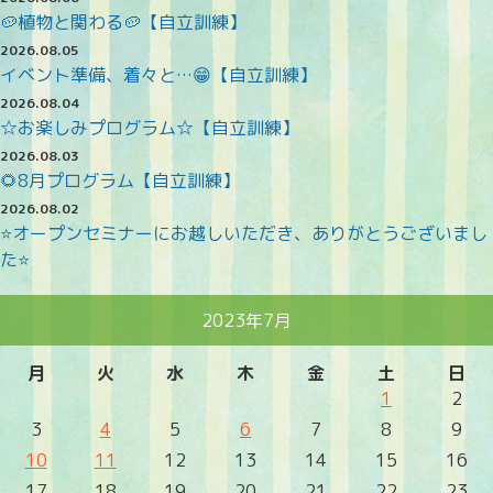
🥔植物と関わる🥔【自立訓練】
2026.08.05
イベント準備、着々と…😁【自立訓練】
2026.08.04
☆お楽しみプログラム☆【自立訓練】
2026.08.03
🌻8月プログラム【自立訓練】
2026.08.02
⭐オープンセミナーにお越しいただき、ありがとうございまし
た⭐
2023年7月
月
火
水
木
金
土
日
1
2
3
4
5
6
7
8
9
10
11
12
13
14
15
16
17
18
19
20
21
22
23