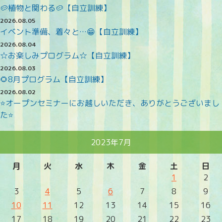
🥔植物と関わる🥔【自立訓練】
2026.08.05
イベント準備、着々と…😁【自立訓練】
2026.08.04
☆お楽しみプログラム☆【自立訓練】
2026.08.03
🌻8月プログラム【自立訓練】
2026.08.02
⭐オープンセミナーにお越しいただき、ありがとうございまし
た⭐
2023年7月
月
火
水
木
金
土
日
1
2
3
4
5
6
7
8
9
10
11
12
13
14
15
16
17
18
19
20
21
22
23