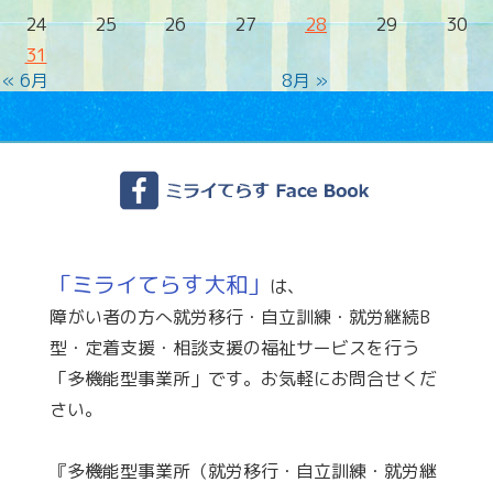
24
25
26
27
28
29
30
31
« 6月
8月 »
「ミライてらす大和」
は、
障がい者の方へ就労移行・自立訓練・就労継続B
型・定着支援・相談支援の福祉サービスを行う
「多機能型事業所」です。お気軽にお問合せくだ
さい。
『多機能型事業所（就労移行・自立訓練・就労継