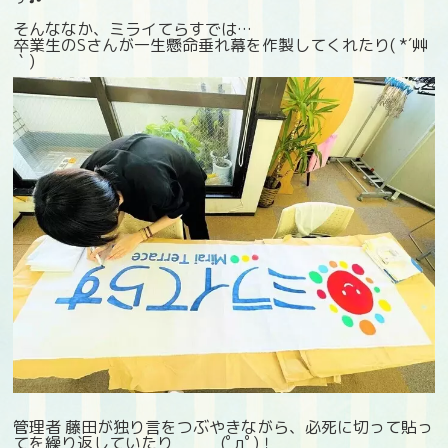
そんななか、ミライてらすでは…
卒業生のSさんが一生懸命垂れ幕を作製してくれたり( *´艸
｀)
管理者 藤田が独り言をつぶやきながら、必死に切って貼っ
てを繰り返していたり (ﾟдﾟ)！