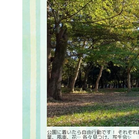
公園に着いたら自由行動です！ それぞれ
葉、風車、花… 各々見つけ、写生会✨