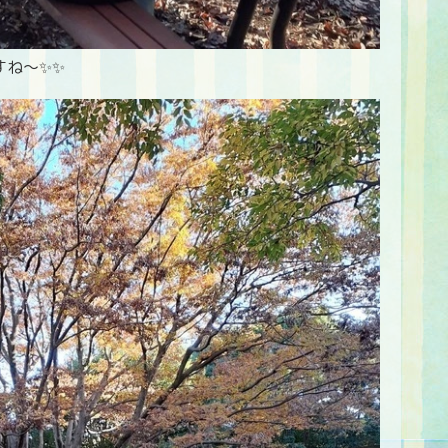
すね～✨✨