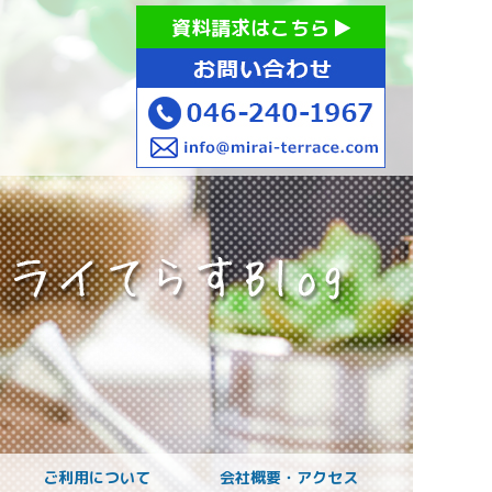
お持ちの方への就労支援 ミライてらす大和｜就労移行｜就労
資料請求はこちら
お子様のご発達に
ご利用について
会社概要・アクセス