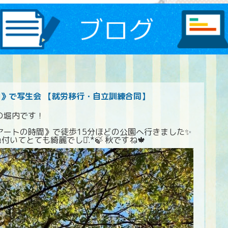
間》で写生会 【就労移行・自立訓練合同】
の堀内です！
アートの時間》で徒歩15分ほどの公園へ行きました✨
いてとても綺麗でした͛.*🍃 秋ですね🍁