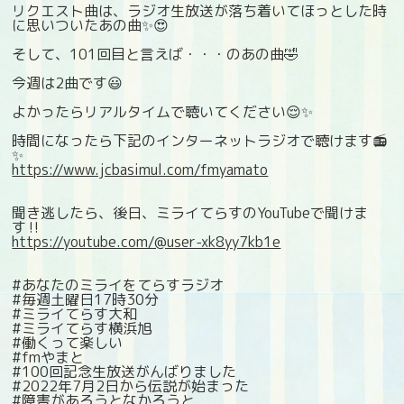
リクエスト曲は、ラジオ生放送が落ち着いてほっとした時
に思いついたあの曲✨😍
そして、101回目と言えば・・・のあの曲🤣
今週は2曲です😃
よかったらリアルタイムで聴いてください😌✨
時間になったら下記のインターネットラジオで聴けます📻
✨
https://www.jcbasimul.com/fmyamato
聞き逃したら、後日、ミライてらすのYouTubeで聞けま
す‼️
https://youtube.com/@user-xk8yy7kb1e
#あなたのミライをてらすラジオ
#毎週土曜日17時30分
#ミライてらす大和
#ミライてらす横浜旭
#働くって楽しい
#fmやまと
#100回記念生放送がんばりました
#2022年7月2日から伝説が始まった
#障害があろうとなかろうと