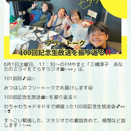
6月1日土曜日、 17：30〜のFMやまと「三橋淳子 あな
たのミライをてらすラジオ📻✨👀」は、
101回目🎵🤗✨
みつはしのフリートークでお届けします😃
100回記念生放送📻✨を振り返る‼️
わちゃわちゃドキドキで頑張った100回記念生放送😆💕👀
✨❣️
すっごい緊張した、スタジオでの裏話含めて、感想など話
します！✨👀