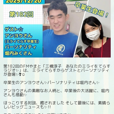
第182回のFMやまと「三橋淳子 あなたのミライをてらす
ラジオ✨」は、 ミライてらすからゲストとパーソナリティ
が登場✨❣️☺️
卒業生のアンヨウさん✨パーソナリティは堀内さん✨
アンヨウさんの素敵なお人柄と、卒業後の大活躍に、堀内
さんも感動✨
ほっこりする対談、癒されました そして最後には、素晴ら
しいビッグニュースも✨‼️