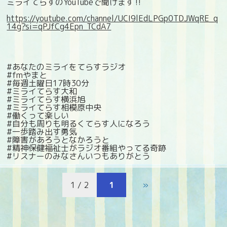
ミライてらすのYouTubeで聞けます‼️
https://youtube.com/channel/UCI9lEdLPGp0TDJWqRE_q
14g?si=qPJfCg4Epn_TCdA7
#あなたのミライをてらすラジオ
#fmやまと
#毎週土曜日17時30分
#ミライてらす大和
#ミライてらす横浜旭
#ミライてらす相模原中央
#働くって楽しい
#自分も周りも明るくてらす人になろう
#一歩踏み出す勇気
#障害があろうとなかろうと
#精神保健福祉士がラジオ番組やってる奇跡
#リスナーのみなさんいつもありがとう
1 / 2
1
»