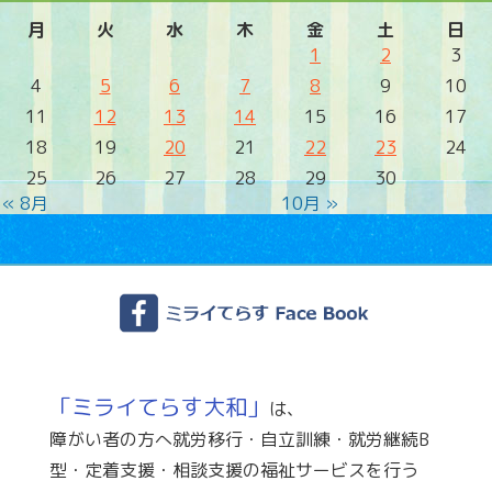
月
火
水
木
金
土
日
1
2
3
4
5
6
7
8
9
10
11
12
13
14
15
16
17
18
19
20
21
22
23
24
25
26
27
28
29
30
« 8月
10月 »
「ミライてらす大和」
は、
障がい者の方へ就労移行・自立訓練・就労継続B
型・定着支援・相談支援の福祉サービスを行う