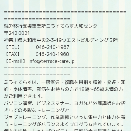
===================================
===================
就労移行支援事業所ミライてらす大和センター
〒242‐0021
神奈川県大和市中央2-3-19ウエストビルディング５階
【TEL】 046-240-1967
【FAX】 046-240-1968
【E-mail】 info@terrace-care.jp
===================================
===================
ミライてらすは、一般就労・復職を目指す精神・発達・知
的・身体障害、難病をお持ちの方で18歳〜65歳未満の方
がご利用できます。
パソコン講習、ビジネスマナー、ヨガなど外部講師をお招
きしての多彩なトレーニングと
ジョブトレーニング、作業訓練といった集中力と体力を養
うトレーニングがバランスよくプログラムされています。