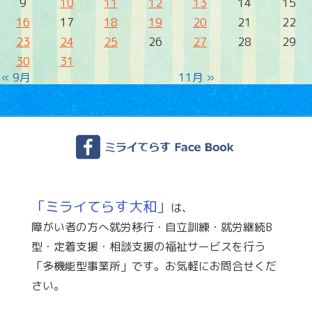
9
10
11
12
13
14
15
16
17
18
19
20
21
22
23
24
25
26
27
28
29
30
31
« 9月
11月 »
「ミライてらす大和」
は、
障がい者の方へ就労移行・自立訓練・就労継続B
型・定着支援・相談支援の福祉サービスを行う
「多機能型事業所」です。お気軽にお問合せくだ
さい。