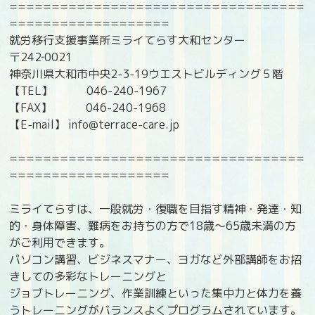
===================================
===================
就労移行支援事業所ミライてらす大和センター
〒242‐0021
神奈川県大和市中央2-3-19ウエストビルディング５階
【TEL】 046-240-1967
【FAX】 046-240-1968
【E-mail】 info@terrace-care.jp
===================================
===================
ミライてらすは、一般就労・復職を目指す精神・発達・知
的・身体障害、難病をお持ちの方で18歳〜65歳未満の方
がご利用できます。
パソコン講習、ビジネスマナー、ヨガなど外部講師をお招
きしての多彩なトレーニングと
ジョブトレーニング、作業訓練といった集中力と体力を養
うトレーニングがバランスよくプログラムされています。