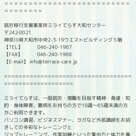
＝＝＝＝＝＝＝＝＝＝＝＝＝＝＝＝＝＝＝＝＝＝＝＝＝＝
＝＝＝＝＝＝＝＝
就労移行支援事業所ミライてらす大和センター
〒242‐0021
神奈川県大和市中央2-3-19ウエストビルディング５階
【TEL】 046-240-1967
【FAX】 046-240-1968
【E-mail】 info@terrace-care.jp
===================================
===================
ミライてらすは、一般就労・復職を目指す精神・発達・知
的・身体障害、難病をお持ちの方で18歳〜65歳未満の方
がご利用できます。
パソコン講習、ビジネスマナー、ヨガなど外部講師をお招
きしての多彩なトレーニングと
ジョブトレーニング、作業訓練といった集中力と体力を養