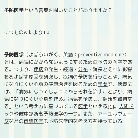
予防医学
という言葉を聞いたことがありますか？
いつものwikiより↓↓
予防医学
（よぼういがく、
英語
：preventive medicine）
とは、病気にかからないようにするための予防の医学であ
る。つまり、
疾病
の発生・経過・
分布
・消長とそれに影響
をおよぼす原因を研究し、疾病の
予防
を行うことや、病気
になりにくい心身の健康増進を図るための
学問
で、狭義に
は、「病気になってしまってからそれを治すことより、病
気になりにくい心身を作る。病気を予防し、健康を維持す
る」という考え方に基づいている
医学
といえる
。
人間ド
[1]
ック
や
健康診断
も予防医学の一つ。また、
アーユルヴェー
ダ
などの
伝統医学
も予防医学的な考え方を持っている。