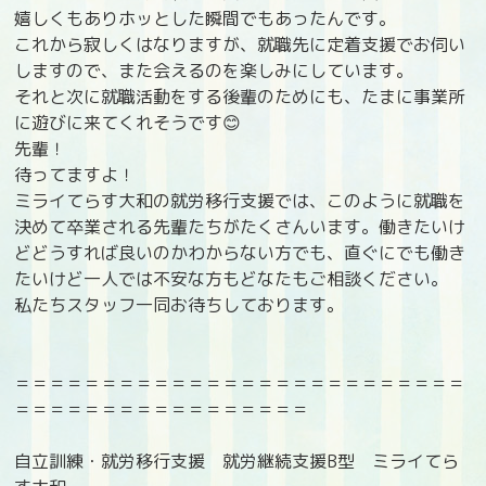
嬉しくもありホッとした瞬間でもあったんです。
これから寂しくはなりますが、就職先に定着支援でお伺い
しますので、また会えるのを楽しみにしています。
それと次に就職活動をする後輩のためにも、たまに事業所
に遊びに来てくれそうです
😊
先輩！
待ってますよ！
ミライてらす大和の就労移行支援では、このように就職を
決めて卒業される先輩たちがたくさんいます。働きたいけ
どどうすれば良いのかわからない方でも、直ぐにでも働き
たいけど一人では不安な方もどなたもご相談ください。
私たちスタッフ一同お待ちしております。
＝＝＝＝＝＝＝＝＝＝＝＝＝＝＝＝＝＝＝＝＝＝＝＝＝＝
＝＝＝＝＝＝＝＝＝＝＝＝＝＝＝＝＝
自立訓練・就労移行支援 就労継続支援B型 ミライてら