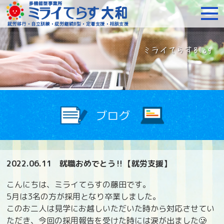
障がいをお持ちの方への就
2022.06.11
就職おめでとう‼️【就労支援】
こんにちは、ミライてらすの藤田です。
5
月は
3
名の方が採用となり卒業しました。
このお二人は見学にお越しいただいた時から対応させてい
ただき、今回の採用報告を受けた時には涙が出ました
🥲