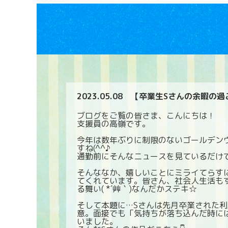
2023.05.08
【卒業生Sさんの余暇の過
ブログをご覧の皆さま、こんにちは！
支援員の高嶺です。
今年は数年ぶりに制限のないゴールデン
すね(^^♪
通勤前にそんなニュースを見ているだけ
そんななか、嬉しいことにミライてらす
てくれています。皆さん、社会人生活も
る舞い( *´艸｀)なんだかステキ☆
そして本題に…Sさんは先月卒業された
意。面接でも「気持ちが落ち込んだ時に
いました。