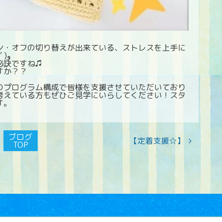
ン・オフの切り替えが出来ている、ストレスを上手に
発散出来るということに繋がります٩( ”ω” )و
秘訣ですね♫
すか？？
のプログラム構成で皆様を支援させていただいており
考えている方もぜひご見学にいらしてください！スタ
ます。
ブログ
【定着支援☆】
TOP