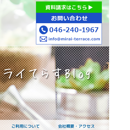
お持ちの方への就労支援 ミライてらす大和｜就労移行｜就労
資料請求はこちら
お子様のご発達に
ご利用について
会社概要・アクセス