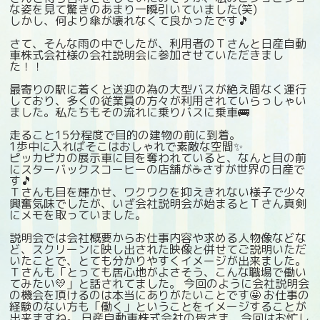
な姿を見て驚きのあまり一瞬引いていました(笑)
しかし、何より傘が壊れなくて良かったです🎵
さて、そんな雨の中でしたが、利用者のＴさんと日産自動
車株式会社様の会社説明会に参加させていただきまし
た！！
最寄りの駅に着くと送迎の為の大型バスが絶え間なく運行
しており、多くの従業員の方々が利用されていらっしゃい
ました。私たちもその流れに乗りバスに乗車🚌
走ること15分程度で目的の建物の前に到着。
1歩中に入ればそこはおしゃれで素敵な空間✨
ピッカピカの展示車に目を奪われていると、なんと目の前
にスターバックスコーヒーの店舗が☕さすが世界の日産で
す🎵
Ｔさんも目を輝かせ、ワクワクを抑えきれない様子で少々
興奮気味でしたが、いざ会社説明会が始まるとＴさん真剣
にメモを取っていました。
説明会では会社概要からお仕事内容や求める人物像などな
ど、スクリーンに映し出された映像と併せてご説明いただ
いたことで、とても分かりやすくイメージが出来ました。
Ｔさんも「とっても居心地がよさそう、こんな職場で働い
てみたい💛」と話されてました。 今回のように会社説明会
の機会を頂けるのは本当にありがたいことです🤩 お仕事の
経験のない方も「働く」ということをイメージすることが
出来ますね。 日産自動車株式会社の皆さま、今回はお忙し