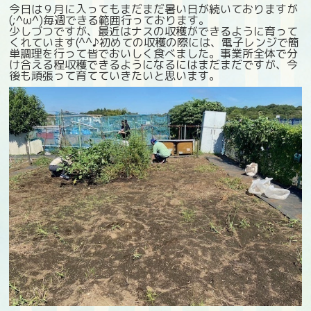
今日は９月に入ってもまだまだ暑い日が続いておりますが
(;^ω^)毎週できる範囲行っております。
少しづつですが、最近はナスの収穫ができるように育って
くれています(^^♪初めての収穫の際には、電子レンジで簡
単調理を行って皆でおいしく食べました。事業所全体で分
け合える程収穫できるようになるにはまだまだですが、今
後も頑張って育てていきたいと思います。