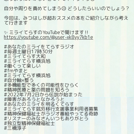
自分や周りを責めてしまう😥 どうしたらいいのでしょう？
今回は、みつはしが超おススメの本をご紹介しながら考え
て行きます
✨ ミライてらすのYouTubeで聞けます‼️
https://youtube.com/@user-xk8yy7kb1e
#あなたのミライをてらすラジオ
#毎週土曜日17時30分
#ミライてらす大和
#ミライてらす横浜旭
#働くって楽しい
#fmやまと
#ミライてらす横浜旭
#自分軸×整う
#多機能型で多くの可能性をひらく
#精神医療と薬の問題を知ろう
#2022年7月2日から伝説が始まった
#障害があろうとなかろうと
#あなたのミライを明るくてらす
#ミライてらす就労移行支援事業利用者募集
#精神保健福祉士がラジオ番組やってる奇跡
#リスナーのみなさんいつもありがとう
#独立型精神保健福祉士
#三橋淳子