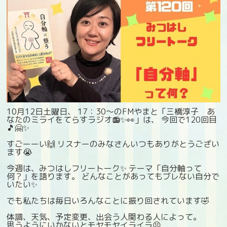
10月12日土曜日、 17：30〜のFMやまと「三橋淳子 あ
なたのミライをてらすラジオ📻✨👀」は、 今回で120回目
🎵🤗✨
すごーーい🙌 リスナーのみなさんいつもありがとうござい
ます😭
今週は、みつはしフリートーク✨ テーマ「自分軸って
何？」を語ります。 どんなことがあってもブレない自分で
いたい✨
でも私たちは毎日いろんなことに振り回されています🤣
体調、天気、予定変更、出会う人関わる人によって。
思うようにいかないとモヤモヤイライラ😣