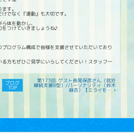
ります。
だけでなく『運動』も大切です。
がら体を動かし、
力をつけていきましょうね♪
のプログラム構成で皆様を支援させていただいており
いる方もぜひご見学にいらしてください！スタッフ一
第173回: ゲスト長尾保彦さん（就労
ブログ
継続支援B型）/パーソナリティ（鈴木
TOP
麻衣）【ミライを…