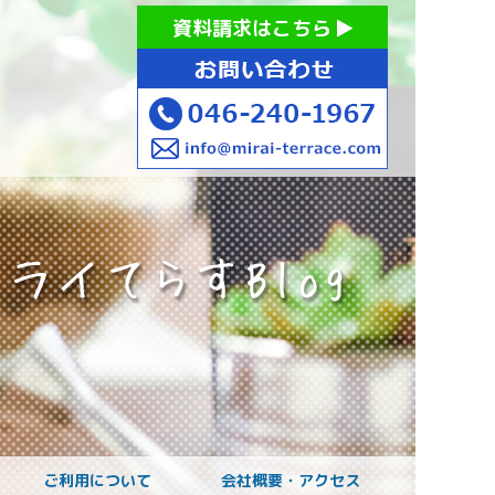
お持ちの方への就労支援 ミライてらす大和｜就労移行｜就労
資料請求はこちら
お子様のご発達に
ご利用について
会社概要・アクセス