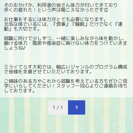
そのおかげか、利用者の皆さん体力が付いてきており
歩くの疲れた！という声は聞こえなかったです👏
お仕事をするには体力がとても必要になります。
元気な体でいるには、『食事』『睡眠』だけでなく『運
動』も大切です。
就職に向けて少しずつ、一緒に楽しみながら体を動かし、
働ける体力・風邪や感染症に負けない体力をつけていきま
しょうね♪
ミライてらす大和では、幅広いジャンルのプログラム構成
で皆様を支援させていただいております。
ご興味のある方やこれから就職を考えている方もぜひご見
学にいらしてください！スタッフ一同心よりご連絡お待ち
しております。
1 / 1
1