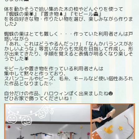
体を動かそうで拾い集めた木の枝やどんぐりを使って
『蜘蛛の巣🕷』『置き物🌲』『モビール👻』
を各自好きな物・作りたい物を選び、楽しみながら作りま
した♪
蜘蛛の巣はとても難しく・・・作っていた利用者さんは戸
惑いながら
「あれ、これはどうやるんだっけ」「なんかバランスがお
かしいような」等
言いながらも完成を目指して作成し、形
が出来てきたり、手順を覚える
と表情が明るくなり楽しそ
うでした🕷
モビールや置き物を作っている利用者さんは
集中して黙々と作っており、
スパンコールやビーズ、毛糸、モールなど使い個性あふれ
た作品となりました✨
自分だけの作品、ハロウィンぽく出来ましたね🎃
ぜひお家で飾ってくださいね！