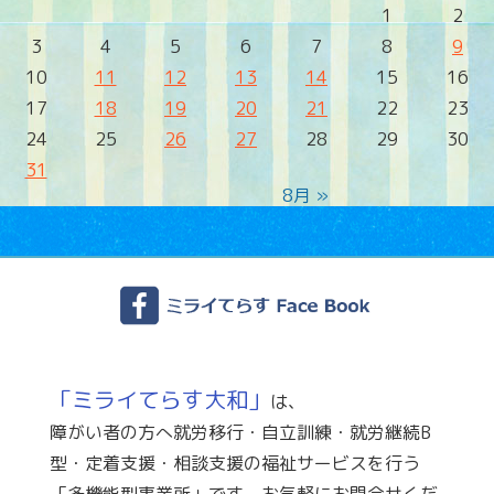
1
2
3
4
5
6
7
8
9
10
11
12
13
14
15
16
17
18
19
20
21
22
23
24
25
26
27
28
29
30
31
8月 »
「ミライてらす大和」
は、
障がい者の方へ就労移行・自立訓練・就労継続B
型・定着支援・相談支援の福祉サービスを行う