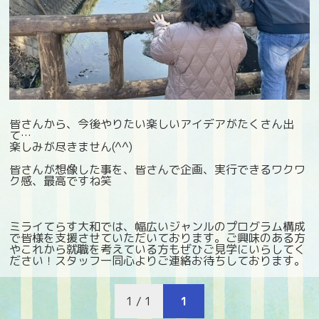
皆さんから、今後やりたい楽しいアイデアがたくさん出
て…
楽しみが尽きません(^^)
皆さんが想像した事を、皆さんで企画、実行できるワクワ
ク感、最高ですね笑
ミライてらす大和では、幅広いジャンルのプログラム構成
で皆様を支援させていただいております。ご興味のある方
やこれから就職を考えている方もぜひご見学にいらしてく
ださい！スタッフ一同心よりご連絡お待ちしております。
1 / 1
1