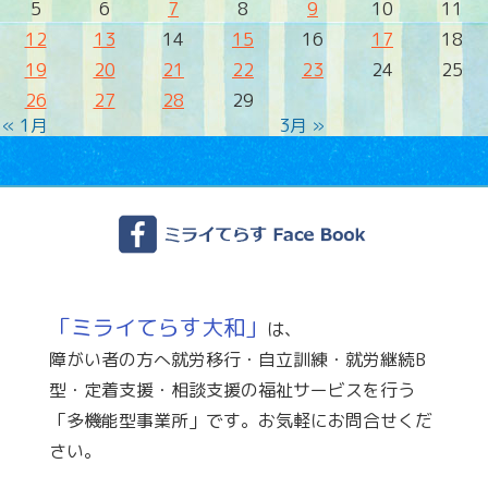
5
6
7
8
9
10
11
12
13
14
15
16
17
18
19
20
21
22
23
24
25
26
27
28
29
« 1月
3月 »
「ミライてらす大和」
は、
障がい者の方へ就労移行・自立訓練・就労継続B
型・定着支援・相談支援の福祉サービスを行う
「多機能型事業所」です。お気軽にお問合せくだ
さい。