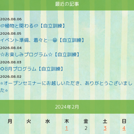
最近の記事
2026.08.06
🥔植物と関わる🥔【自立訓練】
2026.08.05
イベント準備、着々と…😁【自立訓練】
2026.08.04
☆お楽しみプログラム☆【自立訓練】
2026.08.03
🌻8月プログラム【自立訓練】
2026.08.02
⭐オープンセミナーにお越しいただき、ありがとうございまし
た⭐
2024年2月
月
火
水
木
金
土
日
1
2
3
4