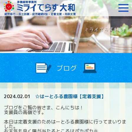
障がいをお持ちの方への就
2024.02.01
☆はーとふる農園様【定着支援】
ブログをご覧の皆さま、こんにちは！
支援員の高嶺です。
本日は定着支援のためはーとふる農園様に行ってまいりま
した。
お天気も良く陽が当たるところはポカポカ🌞