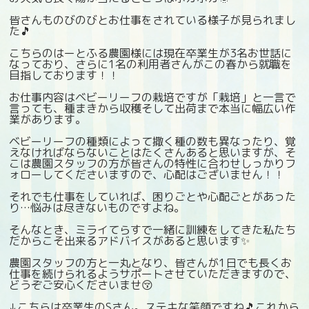
皆さんものびのびとお仕事をされている様子が見られまし
た🎵
こちらのはーとふる農園様には現在卒業生が3名お世話に
なっており、さらに1名の利用者さんがこの春から就職を
目指しております！！
お仕事内容はベビーリーフの栽培ですが「栽培」と一言で
言っても、種まきから収穫そして出荷まで本当に幅広い作
業があります。
ベビーリーフの種類によって撒く種の数も異なったり、覚
えなければならないことはたくさんあると思いますが、そ
こは農園スタッフの方が皆さんの特性に合わせしっかりフ
ォローしてくださいますので、心配はございません！！
それでも仕事をしていれば、困りごとや心配ごとがあった
り…悩みは尽きないものですよね。
そんなとき、ミライてらすで一緒に訓練をしてきた私たち
だからこそ出来るアドバイスがあると思います✨
農園スタッフの方と一丸となり、皆さんが1日でも長くお
仕事を続けられるようサポートさせていただきますので、
どうぞご安心くださいませ😚
↓こちらは卒業生のSさん。ステキな笑顔ですね🎵これから