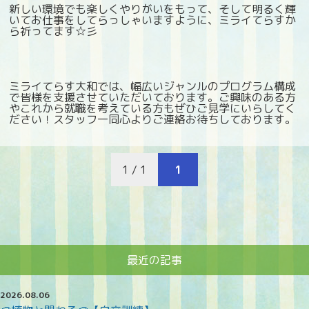
新しい環境でも楽しくやりがいをもって、そして明るく輝
いてお仕事をしてらっしゃいますように、ミライてらすか
ら祈ってます☆彡
ミライてらす大和では、幅広いジャンルのプログラム構成
で皆様を支援させていただいております。ご興味のある方
やこれから就職を考えている方もぜひご見学にいらしてく
ださい！スタッフ一同心よりご連絡お待ちしております。
1 / 1
1
最近の記事
2026.08.06