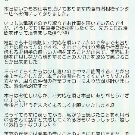
本日はいつもお仕事を頂いております内職市場相模インタ
ー店へお伺いして参りました。
いつもは電話でのやり取りでお仕事を頂いているのです
が、どうしても1度直接ご挨拶をしたくて、先方にもお時
間を作って頂きました(#^.^#)
電話でも十分親切にご対応を頂いていたので今までも困り
ごとは無かったのですが、それでもやはり表情や仕草から
伝わるお相手の優しい人柄を知ることが出来て、実際にお
顔を拝見しながら話をすることの大切さを改めて感じるこ
とが出来ました！
ミライてらすからは少し遠いので中々ご訪問することが出
来ませんでしたが、本日お時間を作ってくださった先方の
方々や、周りの仲間の作業フォローにより訪問が叶いまし
た。感謝感謝です☆
本日はお忙しいなか、ご対応を頂き本当にありがとうござ
いました。
今後ともどうぞ末永くよろしくお願いいたします♫
ミライてらすに戻ってから、私が今日感じたことを利用者
の皆さんに話すと共感してくれる方もいらっしゃり、嬉し
い気持ちになりました♡
実際の作業には関係の無いことのようにも感じますが、そ