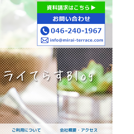
お持ちの方への就労支援 ミライてらす大和｜就労移行｜就労
資料請求はこちら
お子様のご発達に
ご利用について
会社概要・アクセス