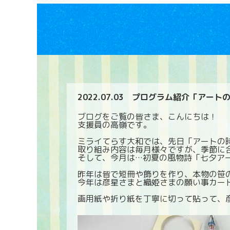
2022.07.03
プログラム紹介「アート
ブログをご覧の皆さま、こんにちは！
支援員の高嶺です。
ミライてらす大和では、先日「アートの
取り組み内容は毎月様々ですが、季節に
そして、今月は…初夏の風物詩「七夕ア
昨年は皆で短冊や飾りを作り、本物の笹
今年は彦星さまと織姫さまの願い事カードを
画用紙や折り紙を丁寧に切って貼って、