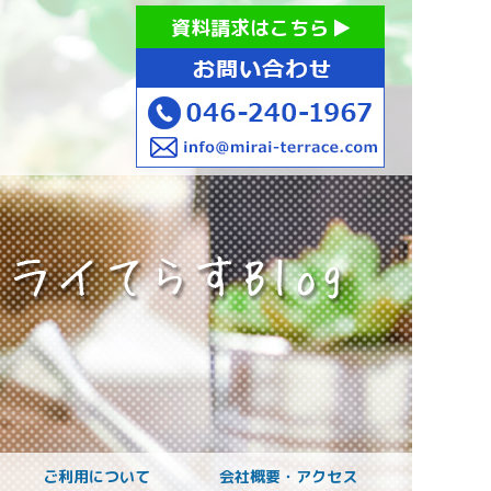
お持ちの方への就労支援 ミライてらす大和｜就労移行｜就労
資料請求はこちら
お子様のご発達に
ご利用について
会社概要・アクセス