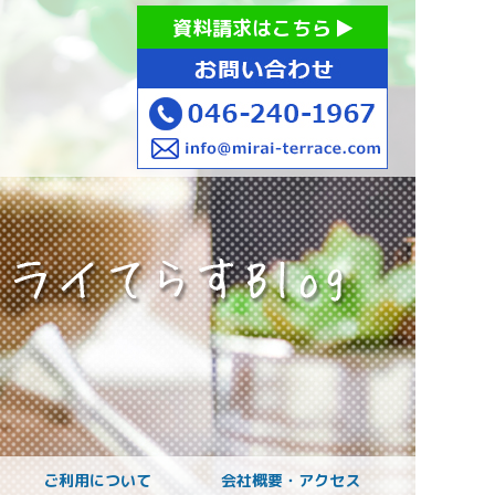
お持ちの方への就労支援 ミライてらす大和｜就労移行｜就労
資料請求はこちら
お子様のご発達に
ご利用について
会社概要・アクセス