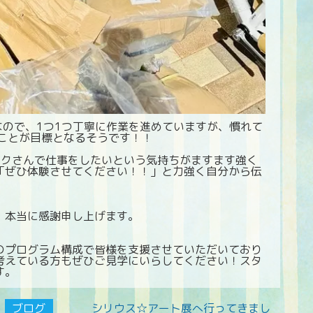
なので、1つ1つ丁寧に作業を進めていますが、慣れて
ることが目標となるそうです！！
イクさんで仕事をしたいという気持ちがますます強く
「ぜひ体験させてください！！」と力強く自分から伝
、本当に感謝申し上げます。
。
のプログラム構成で皆様を支援させていただいており
考えている方もぜひご見学にいらしてください！スタ
ます。
ブログ
シリウス☆アート展へ行ってきまし