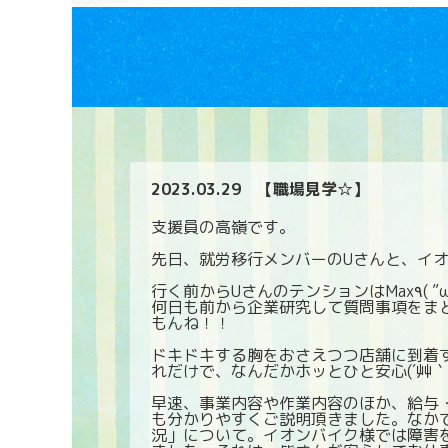
2023.03.29
【職場見学☆】
支援員の高嶺です。
先日、就労移行メンバーのUさんと、イ
何日も前から企業研究して質問事項をま
もんね！！
ドキドキする胸をおさえつつ店舗に到着
れだけで、なんだかホッとひと安心(´艸｀
早速、事業内容や作業内容のほか、給与
も分かりやすくご説明頂きました。なか
況」について。イオンバイク様では障害