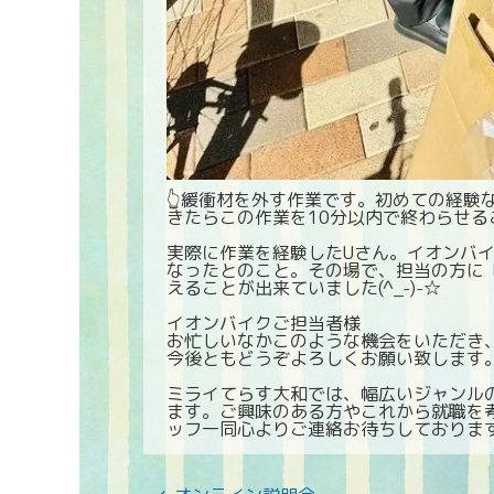
👆緩衝材を外す作業です。初めての経験
きたらこの作業を10分以内で終わらせ
実際に作業を経験したUさん。イオンバ
なったとのこと。その場で、担当の方に
えることが出来ていました(^_-)-☆
イオンバイクご担当者様
お忙しいなかこのような機会をいただき
今後ともどうぞよろしくお願い致します
ミライてらす大和では、幅広いジャンル
ます。ご興味のある方やこれから就職を
ッフ一同心よりご連絡お待ちしており