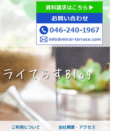
お持ちの方への就労支援 ミライてらす大和｜就労移行｜就労
資料請求はこちら
お子様のご発達に
ご利用について
会社概要・アクセス