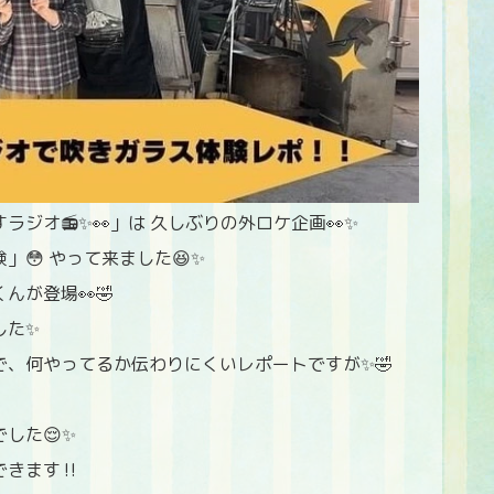
ジオ📻✨👀」は 久しぶりの外ロケ企画👀✨
😳 やって来ました😆✨
が登場👀🤣
した✨
、何やってるか伝わりにくいレポートですが✨🤣
した😌✨
きます‼️