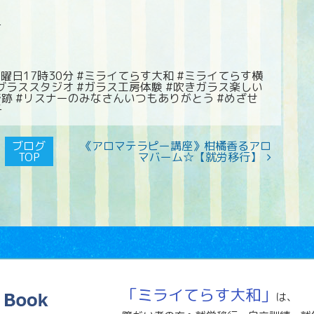
e
曜日17時30分 #ミライてらす大和 #ミライてらす横
木グラススタジオ #ガラス工房体験 #吹きガラス楽しい
跡 #リスナーのみなさんいつもありがとう #めざせ
子
ブログ
《アロマテラピー講座》柑橘香るアロ
TOP
マバーム☆【就労移行】
「ミライてらす大和」
は、