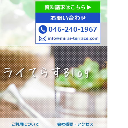
お持ちの方への就労支援 ミライてらす大和｜就労移行｜就労
資料請求はこちら
お子様のご発達に
ご利用について
会社概要・アクセス