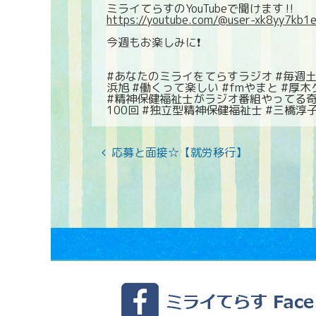
ミライてらすのYouTubeで聞けます‼️
https://youtube.com/@user-xk8yy7kb1
今週もお楽しみに❗️
#あなたのミライをてらすラジオ #毎週土
浜旭 #働くって楽しい #fmやまと #厚
#精神保健福祉士がラジオ番組やってる奇
100回 #独立型精神保健福祉士 #三橋淳
応募と面接☆【就労移行】