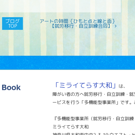
ブログ
アートの時間｛ひもと点と線と面｝
TOP
【就労移行・自立訓練合同】
「ミライてらす大和」
は、
障がい者の方へ就労移行・自立訓練・就
ービスを行う「多機能型事業所」です。
『多機能型事業所（就労移行・自立訓練
ミライてらす大和
神奈川県大和市中央2-3-19 ウエスト・