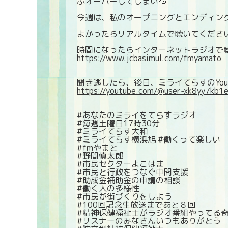
ぶオーバーしてしまい💦
今週は、私のオープニングとエンディング
よかったらリアルタイムで聴いてください
時間になったらインターネットラジオで聴
https://www.jcbasimul.com/fmyamato
聞き逃したら、後日、ミライてらすのYouT
https://youtube.com/@user-xk8yy7kb1
#あなたのミライをてらすラジオ
#毎週土曜日17時30分
#ミライてらす大和
#ミライてらす横浜旭 #働くって楽しい
#fmやまと
#野間慎太郎
#市民セクターよこはま
#市民と行政をつなぐ中間支援
#助成金補助金の申請の相談
#働く人の多様性
#市民が街づくりをしよう
#100回記念生放送まであと８回
#精神保健福祉士がラジオ番組やってる
#リスナーのみなさんいつもありがとう