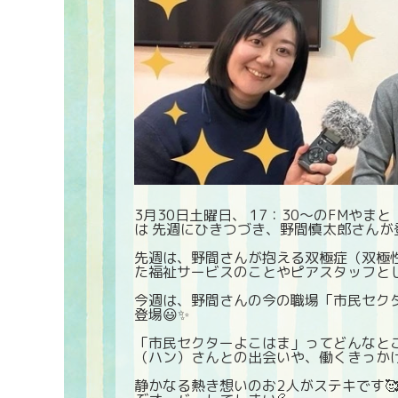
3月30日土曜日、 17：30〜のFMやま
は 先週にひきつづき、野間慎太郎さんが登場
先週は、野間さんが抱える双極症（双極
た福祉サービスのことやピアスタッフとし
今週は、野間さんの今の職場「市民セク
登場😃✨
「市民セクターよこはま」ってどんなところ❓ htt
（ハン）さんとの出会いや、働くきっかけに
静かなる熱き想いのお2人がステキです🥰