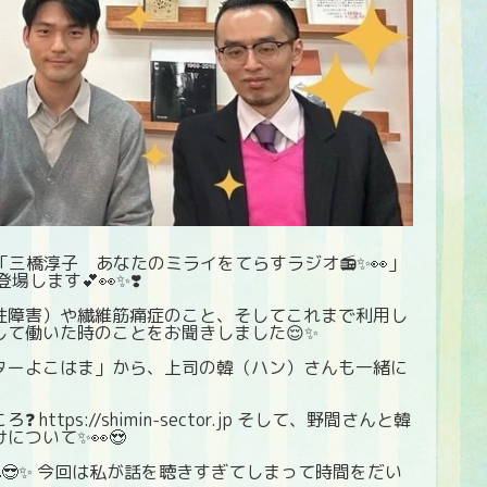
と「三橋淳子 あなたのミライをてらすラジオ📻✨👀」
します💕👀✨❣️
性障害）や繊維筋痛症のこと、そしてこれまで利用し
て働いた時のことをお聞きしました😌✨
ターよこはま」から、上司の韓（ハン）さんも一緒に
ps://shimin-sector.jp そして、野間さんと韓
ついて✨👀😍
😎✨ 今回は私が話を聴きすぎてしまって時間をだい