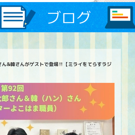
さん&韓さんがゲストで登場‼️【ミライをてらすラジ