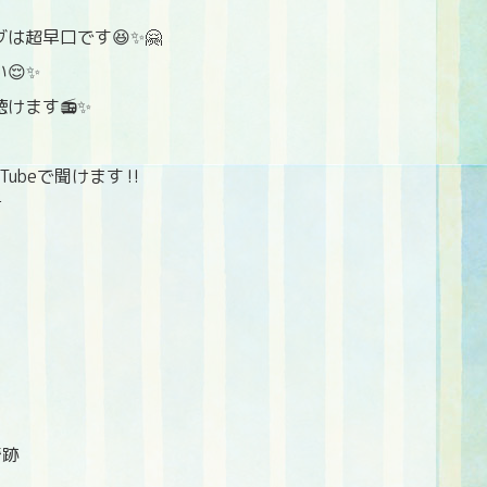
は超早口です😆✨🤗
😌✨
けます📻✨
ubeで聞けます‼️
e
奇跡