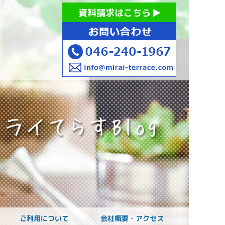
お持ちの方への就労支援 ミライてらす大和｜就労移行｜就労
資料請求はこちら
お子様のご発達に
ご利用について
会社概要・アクセス