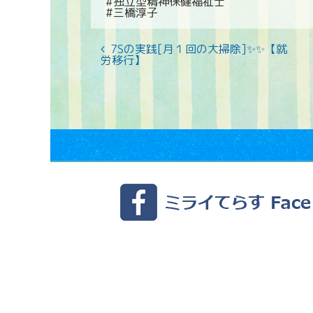
#独立型精神保健福祉士
#三橋淳子
7Sの実践[月１回の大掃除]✨✨【就
労移行】