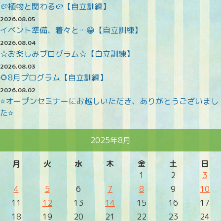
🥔植物と関わる🥔【自立訓練】
2026.08.05
イベント準備、着々と…😁【自立訓練】
2026.08.04
☆お楽しみプログラム☆【自立訓練】
2026.08.03
🌻8月プログラム【自立訓練】
2026.08.02
⭐オープンセミナーにお越しいただき、ありがとうございまし
た⭐
2025年8月
月
火
水
木
金
土
日
1
2
3
4
5
6
7
8
9
10
11
12
13
14
15
16
17
18
19
20
21
22
23
24