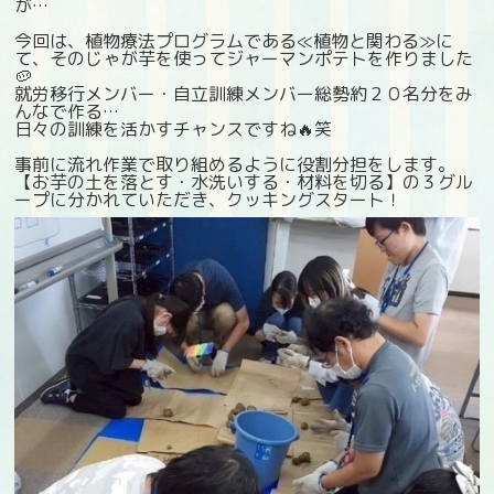
が…
今回は、植物療法プログラムである≪植物と関わる≫に
て、そのじゃが芋を使ってジャーマンポテトを作りました
🥔
就労移行メンバー・自立訓練メンバー総勢約２０名分をみ
んなで作る…
日々の訓練を活かすチャンスですね🔥笑
事前に流れ作業で取り組めるように役割分担をします。
【お芋の土を落とす・水洗いする・材料を切る】の３グル
ープに分かれていただき、クッキングスタート！