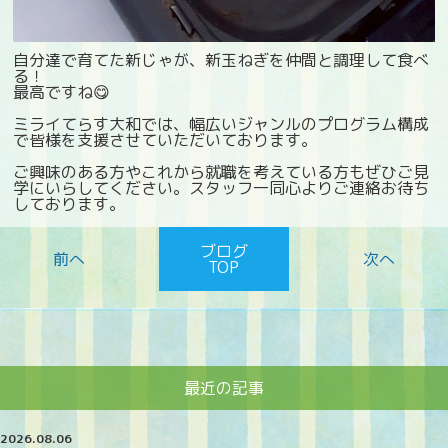
自分達で育てた新じゃが、新玉ねぎを仲間と調理して食べ
る！
最高ですね😋
ミライてらす大和では、幅広いジャンルのプログラム構成
で皆様を支援させていただいております。
ご興味のある方やこれから就職を考えている方もぜひご見
学にいらしてください。スタッフ一同心よりご連絡お待ち
しております。
ブログ
TOP
最近の記事
2026.08.06