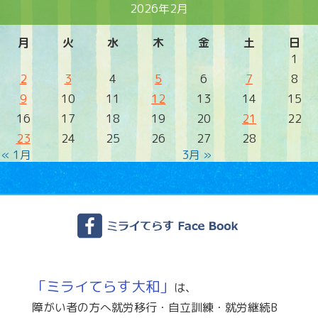
2026年2月
月
火
水
木
金
土
日
1
2
3
4
5
6
7
8
9
10
11
12
13
14
15
16
17
18
19
20
21
22
23
24
25
26
27
28
« 1月
3月 »
「ミライてらす大和」
は、
障がい者の方へ就労移行・自立訓練・就労継続B