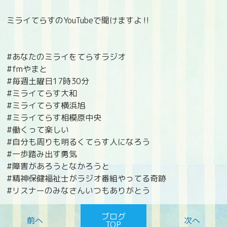
ミライてらすのYouTubeで聞けますよ‼️
#あなたのミライをてらすラジオ
#fmやまと
#毎週土曜日17時30分
#ミライてらす大和
#ミライてらす横浜旭
#ミライてらす相模原中央
#働くって楽しい
#自分も周りも明るくてらす人になろう
#一歩踏み出す勇気
#障害があろうとなかろうと
#精神保健福祉士がラジオ番組やってる奇跡
#リスナーのみなさんいつもありがとう
ブログ
TOP