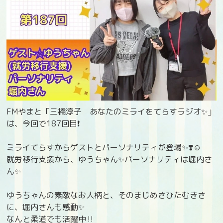
FMやまと「三橋淳子 あなたのミライをてらすラジオ✨」
は、今回で187回目❗️
ミライてらすからゲストとパーソナリティが登場✨❣️☺️
就労移行支援から、ゆうちゃん✨パーソナリティは堀内さ
ん✨
ゆうちゃんの素敵なお人柄と、そのまじめさひたむきさ
に、堀内さんも感動✨
なんと柔道でも活躍中‼️