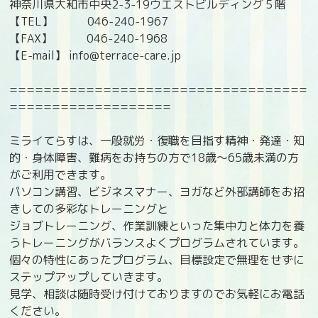
神奈川県大和市中央2-3-19ウエストビルディング５階
【TEL】 046-240-1967
【FAX】 046-240-1968
【E-mail】 info@terrace-care.jp
===================================
===================
ミライてらすは、一般就労・復職を目指す精神・発達・知
的・身体障害、難病をお持ちの方で18歳〜65歳未満の方
がご利用できます。
パソコン講習、ビジネスマナー、ヨガなど外部講師をお招
きしての多彩なトレーニングと
ジョブトレーニング、作業訓練といった集中力と体力を養
うトレーニングがバランスよくプログラムされています。
個々の特性にあったプログラム、目標設定で無理をせずに
ステップアップしていきます。
見学、相談は随時受け付けておりますのでお気軽にお電話
ください。