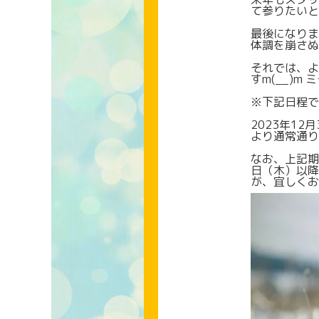
て参りたいと
最後になりま
体調を崩さぬ
それでは、よ
すm(__)m
※下記日程で
2023年12
より通常通り
なお、上記期
日（木）以降
が、宜しくお