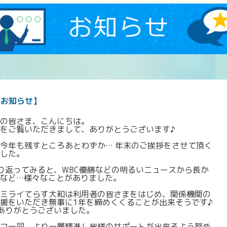
のお知らせ】
の皆さま、こんにちは。
をご覧いただきまして、ありがとうございます♪
今年も残すところあとわずか… 年末のご挨拶をさせて頂く
した。
り返ってみると、WBC優勝などの明るいニュースから長か
など…様々なことがありました。
ミライてらす大和は利用者の皆さまをはじめ、関係機関の
援をいただき無事に1年を締めくくることが出来そうです♪
ありがとうございました。
フ一同、より一層精進し皆様のサポートが出来るよう努め