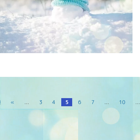
頭
«
...
3
4
5
6
7
...
10
..