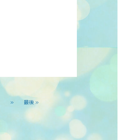
.
»
最後 »