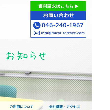
お持ちの方への就労支援 ミライてらす大和｜就労移行｜就労
資料請求はこちら
お子様のご発達に
ご利用について
会社概要・アクセス