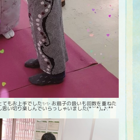
てもお上手でした✨✨ お扇子の扱いも回数を重ねた
切り楽しんでいらっしゃいました(*ˊ˘ˋ*)｡♪:*°