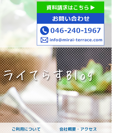
お持ちの方への就労支援 ミライてらす大和｜就労移行｜就労
資料請求はこちら
お子様のご発達に
ご利用について
会社概要・アクセス