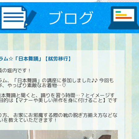
ラム☆「日本舞踊」【就労移行】
員の堀内です！
ム、「日本舞踊」の講座に参加しました♪♪ 今回も
が、やっぱり素敵なお着物…♡
 日本舞踊と聞くと、踊りを習う時間…？とイメージす
の目的は【マナーや美しい所作を身に付けること】です
り方、 お家にお邪魔する際の靴の脱ぎ方揃え方などな
いを教えていただきます！