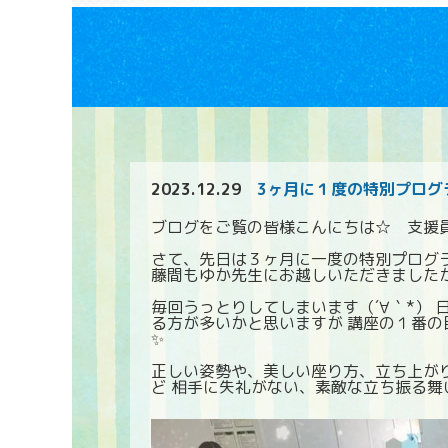
2023.12.29
3ヶ月に１度の特別プログ
ブログをご覧の皆様こんにちは☆ 支援
さて、先日は３ヶ月に一度の特別プログラ
藤間もゆか先生にお越しいただきました
毎回うっとりしてしまいます（´∀｀*）
る方が多いかと思いますが 講座の１番
✨
正しい姿勢や、美しい座り方、立ち上が
ど 相手に失礼がない、素敵な立ち振る舞