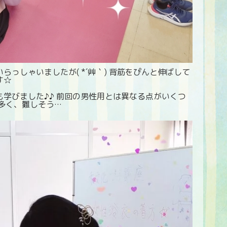
っしゃいましたが( *´艸｀) 背筋をぴんと伸ばして
す☆
学びました♪♪ 前回の男性用とは異なる点がいくつ
多く、難しそう…