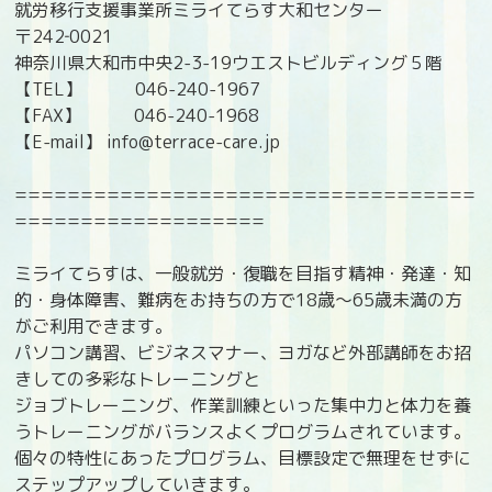
就労移行支援事業所ミライてらす大和センター
〒242‐0021
神奈川県大和市中央2-3-19ウエストビルディング５階
【TEL】 046-240-1967
【FAX】 046-240-1968
【E-mail】 info@terrace-care.jp
===================================
===================
ミライてらすは、一般就労・復職を目指す精神・発達・知
的・身体障害、難病をお持ちの方で18歳〜65歳未満の方
がご利用できます。
パソコン講習、ビジネスマナー、ヨガなど外部講師をお招
きしての多彩なトレーニングと
ジョブトレーニング、作業訓練といった集中力と体力を養
うトレーニングがバランスよくプログラムされています。
個々の特性にあったプログラム、目標設定で無理をせずに
ステップアップしていきます。