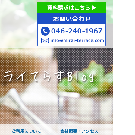
お持ちの方への就労支援 ミライてらす大和｜就労移行｜就労
資料請求はこちら
お子様のご発達に
ご利用について
会社概要・アクセス