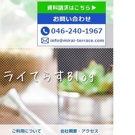
お持ちの方への就労支援 ミライてらす大和｜就労移行｜就労
資料請求はこちら
お子様のご発達に
ご利用について
会社概要・アクセス