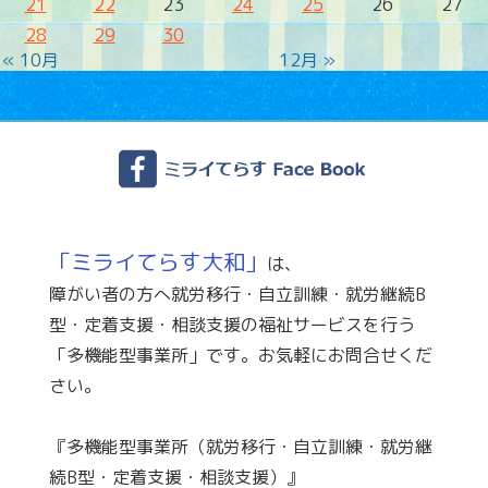
21
22
23
24
25
26
27
28
29
30
« 10月
12月 »
「ミライてらす大和」
は、
障がい者の方へ就労移行・自立訓練・就労継続B
型・定着支援・相談支援の福祉サービスを行う
「多機能型事業所」です。お気軽にお問合せくだ
さい。
『多機能型事業所（就労移行・自立訓練・就労継
続B型・定着支援・相談支援）』