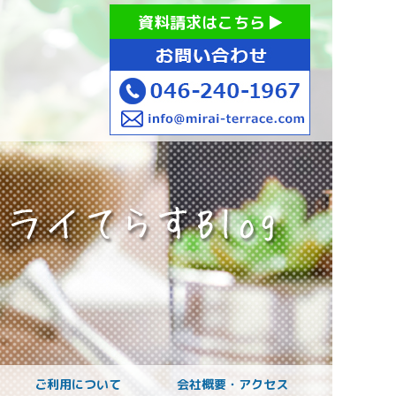
お持ちの方への就労支援 ミライてらす大和｜就労移行｜就労
資料請求はこちら
お子様のご発達に
ご利用について
会社概要・アクセス