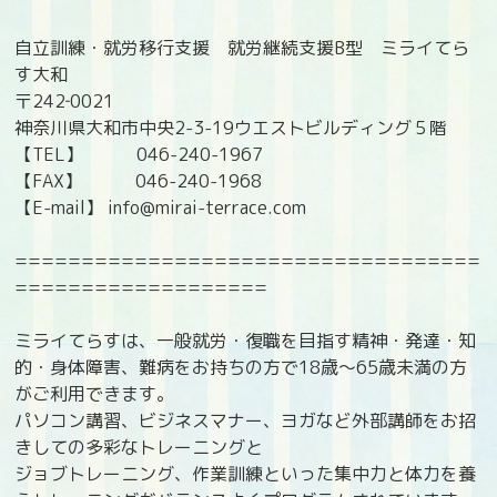
自立訓練・就労移行支援 就労継続支援B型 ミライてら
す大和
〒242‐0021
神奈川県大和市中央2-3-19ウエストビルディング５階
【TEL】 046-240-1967
【FAX】 046-240-1968
【E-mail】 info@mirai-terrace.com
===================================
===================
ミライてらすは、一般就労・復職を目指す精神・発達・知
的・身体障害、難病をお持ちの方で18歳〜65歳未満の方
がご利用できます。
パソコン講習、ビジネスマナー、ヨガなど外部講師をお招
きしての多彩なトレーニングと
ジョブトレーニング、作業訓練といった集中力と体力を養